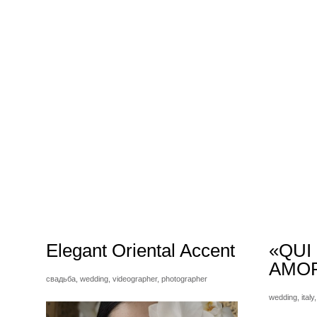
Elegant Oriental Accent
«QUI
AMO
свадьба,
wedding,
videographer,
photographer
wedding,
italy