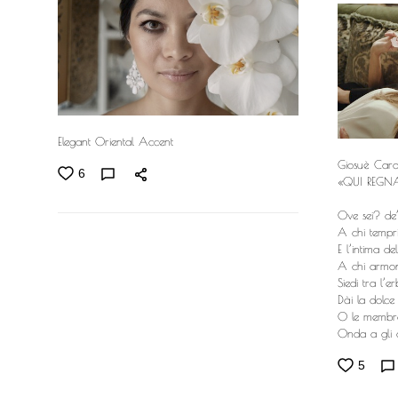
Elegant Oriental Accent
Giosuè Car
6
«QUI REGN
Ove sei? de’
A chi tempri
E l’intima d
A chi armoni
Siedi tra l’er
Dài la dolce
O le membra
Onda a gli am
5