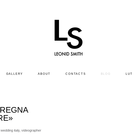
GALLERY
ABOUT
CONTACTS
BLOG
LUT
 REGNA
RE»
,
wedding italy,
videographer