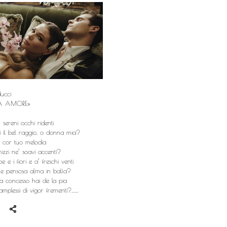
ducci
A AMORE»
 sereni occhi ridenti
 il bel raggio, o donna mia?
el cor tuo melodia
zzi ne’ soavi accenti?
be e i fiori e a’ freschi venti
 e pensosa alma in balía?
 concesso hai de la pia
plessi di vigor frementi?.......